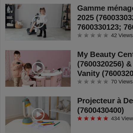
Gamme ménage
2025 (76003303
7600330123; 76
42 Views
My Beauty Cen
(7600320256) &
Vanity (760032
70 Views
Projecteur à D
(7600430400)
434 View