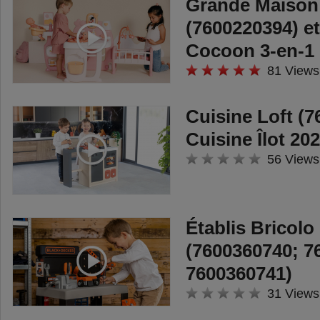
Grande Maison
(7600220394) et
Cocoon 3-en-1 
81 Views
Cuisine Loft (7
Cuisine Îlot 20
56 Views
Établis Bricol
(7600360740; 7
7600360741)
31 Views