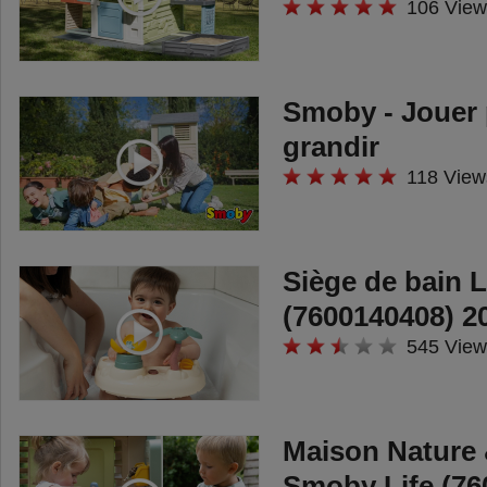
106 View
Smoby - Jouer 
grandir
118 View
Siège de bain
(7600140408) 2
545 View
Maison Nature 
Smoby Life (76