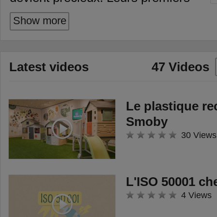
éclats de rire avec Little Smoby,
Show more
les créations infinies avec Smoby
Créa, les moments complices
autour de Baby Nurse, et les
Latest videos
47 Videos
aventures en plein air avec les
draisiennes et maisons de jardin
Smoby Life. Chaque jouet
Le plastique re
accompagne l’enfant, grandissant
Smoby
à ses côtés. Mais au-delà de ces
30 Views
moments, une autre histoire se
tisse. Un jouet que les parents ont
L'ISO 50001 c
gardé et qu’ils transmettent
4 Views
aujourd’hui à leurs enfants. Un
geste simple, mais puissant, qui