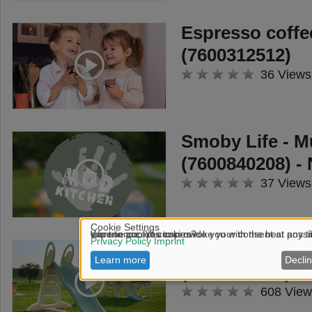
Espresso coff
(7600312512)
36 Views
Smoby Life - M
(7600840208) -
37 Views
Smoby Life - 
(7600820304) -
608 View