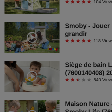
104 View
Smoby - Jouer 
grandir
118 View
Siège de bain
(7600140408) 2
540 View
Maison Nature 
Smoby Life (76