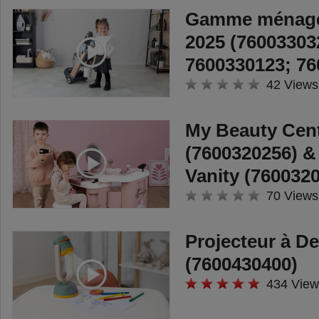
Gamme ménage
2025 (76003303
7600330123; 76
42 Views
My Beauty Cen
(7600320256) &
Vanity (760032
70 Views
Projecteur à D
(7600430400)
434 View