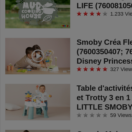
LIFE (76008105
1.233 Vi
Smoby Créa Fl
(7600350407; 7
Disney Princes
327 View
Table d'activit
et Trotty 3 en 
LITTLE SMOB
59 Views