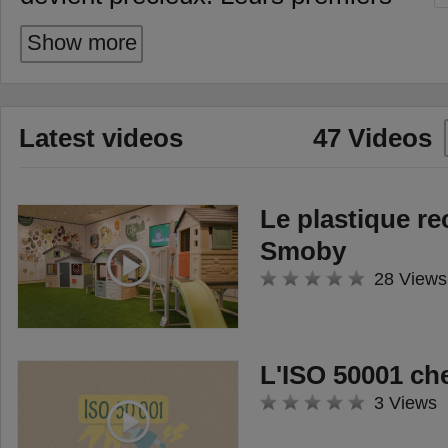
éclats de rire avec Little Smoby,
Show more
les créations infinies avec Smoby
Créa, les moments complices
autour de Baby Nurse, et les
Latest videos
47 Videos
aventures en plein air avec les
draisiennes et maisons de jardin
Smoby Life. Chaque jouet
Le plastique re
accompagne l’enfant, grandissant
Smoby
à ses côtés. Mais au-delà de ces
28 Views
moments, une autre histoire se
tisse. Un jouet que les parents ont
L'ISO 50001 c
gardé et qu’ils transmettent
3 Views
aujourd’hui à leurs enfants. Un
geste simple, mais puissant, qui