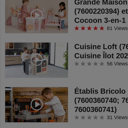
Grande Maison
(7600220394) et
Cocoon 3-en-1 
81 Views
Cuisine Loft (7
Cuisine Îlot 20
56 Views
Établis Bricol
(7600360740; 7
7600360741)
31 Views