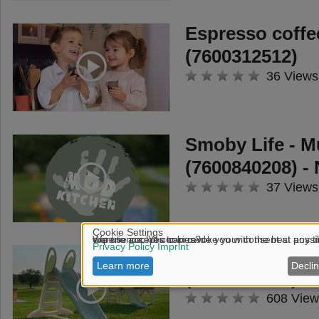
Espresso coff
(7600312512)
36 Views
Smoby Life - M
(7600840208) -
37 Views
Smoby Life - 
(7600820304) -
608 View